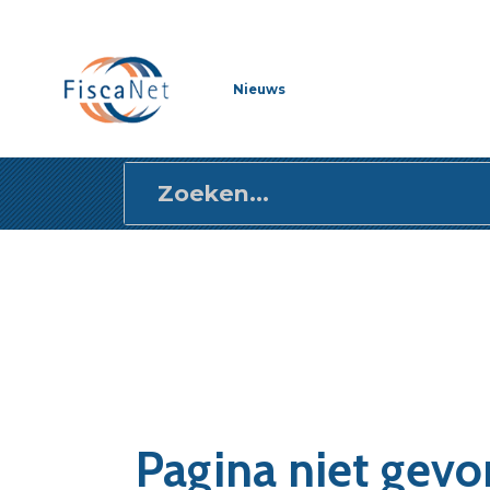
Direct
naar
content
Nieuws
gaan
Pagina niet gev