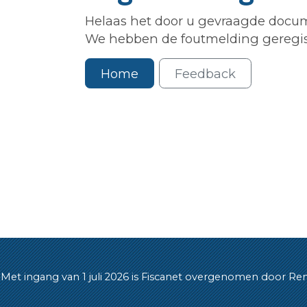
Helaas het door u gevraagde docum
We hebben de foutmelding geregis
Home
Feedback
Met ingang van 1 juli 2026 is Fiscanet overgenomen door Rende