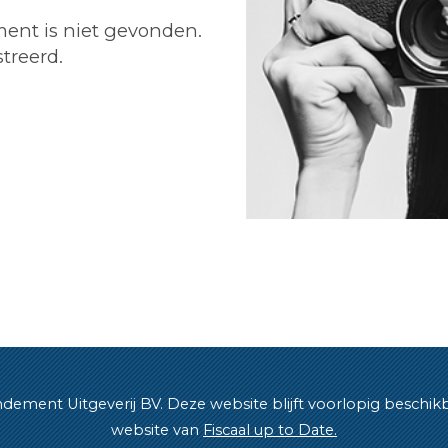
ent is niet gevonden.
treerd.
ment Uitgeverij BV. Deze website blijft voorlopig beschikbaar 
website van
Fiscaal up to Date.