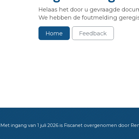
Helaas het door u gevraagde docum
We hebben de foutmelding geregis
Home
Feedback
Met ingang van 1 juli 2026 is Fiscanet overgenomen door Rende