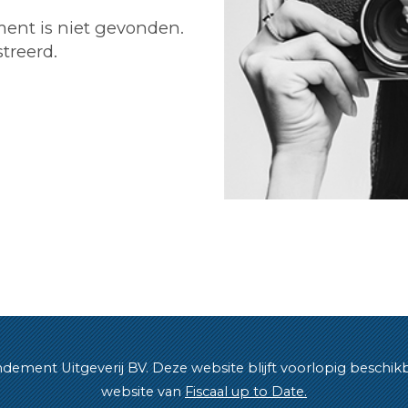
ent is niet gevonden.
treerd.
ment Uitgeverij BV. Deze website blijft voorlopig beschikbaar 
website van
Fiscaal up to Date.