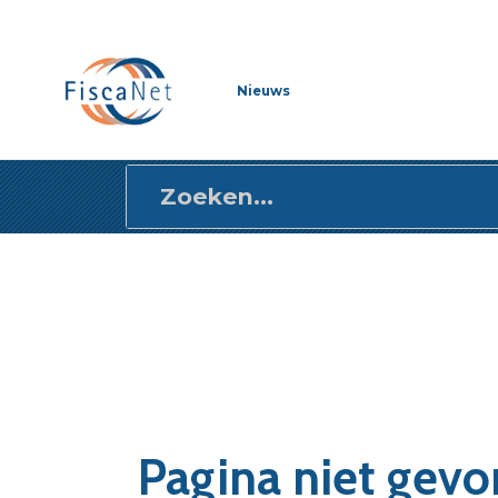
Direct
naar
content
Nieuws
gaan
Pagina niet gev